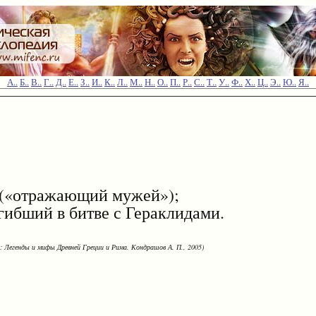
А..
Б..
В..
Г..
Д..
Е..
З..
И..
К..
Л..
М..
Н..
О..
П..
Р..
С..
Т..
У..
Ф..
Х..
Ц..
Э..
Ю..
Я..
«отражающий мужей»);
бший в битве с Гераклидами.
: Легенды и мифы Древней Греции и Рима. Кондрашов А. П., 2005)