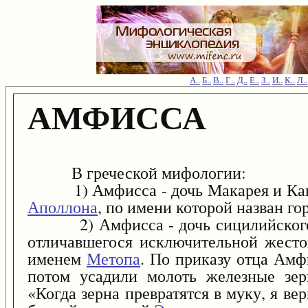
А..
Б..
В..
Г..
Д..
Е..
З..
И..
К..
Л..
АМФИССА
В греческой мифологии:
1) Амфисса - дочь Макарея и Канак
Аполлона
, по имени которой назван го
2) Амфисса - дочь сицилийского и
отличавшегося исключительной жесто
именем
Метопа
. По приказу отца Амф
потом усадили молоть железные зер
«Когда зерна превратятся в муку, я вер