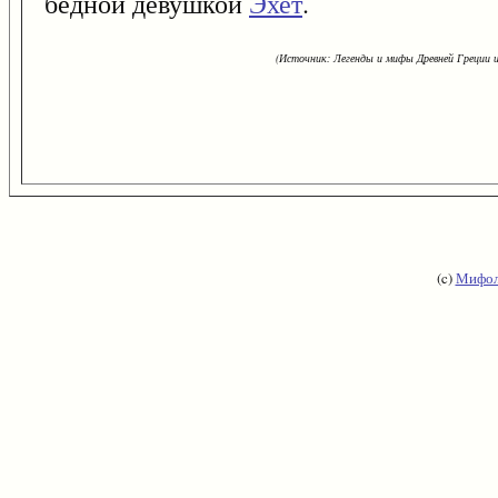
бедной девушкой
Эхет
.
(Источник: Легенды и мифы Древней Греции и
(c)
Мифол