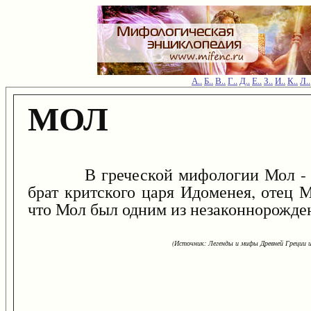
А..
Б..
В..
Г..
Д..
Е..
З..
И..
К..
Л..
МОЛ
В греческой мифологии Мол - сын
брат критского царя Идоменея, отец 
что Мол был одним из незаконнорожд
(Источник: Легенды и мифы Древней Греции и