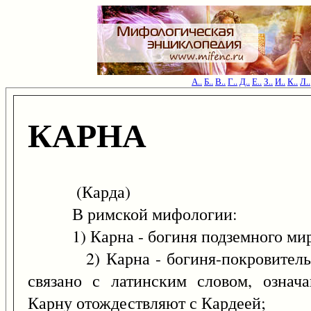
А..
Б..
В..
Г..
Д..
Е..
З..
И..
К..
Л..
КАРНА
(Карда)
В римской мифологии:
1) Карна - богиня подземного мир
2) Карна - богиня-покровительниц
связано с латинским словом, означ
Карну отождествляют с Кардеей;