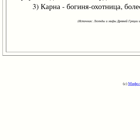
3) Карна - богиня-охотница, более
(Источник: Легенды и мифы Древней Греции и
(c)
Мифол