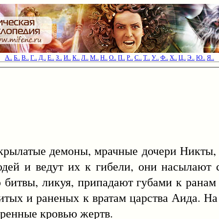
А..
Б..
В..
Г..
Д..
Е..
З..
И..
К..
Л..
М..
Н..
О..
П..
Р..
С..
Т..
У..
Ф..
Х..
Ц..
Э..
Ю..
Я..
латые демоны, мрачные дочери Никты,
дей и ведут их к гибели, они насылают с
ю битвы, ликуя, припадают губами к ранам
битых и раненых к вратам царства Аида. На
гренные кровью жертв.