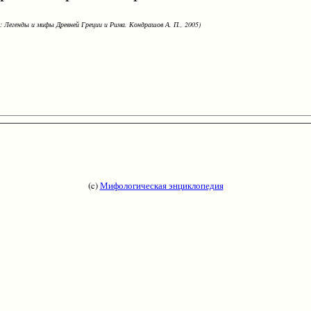
: Легенды и мифы Древней Греции и Рима. Кондрашов А. П., 2005)
(c)
Мифологическая энциклопедия