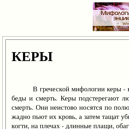
КЕРЫ
В греческой мифологии керы - кры
беды и смерть. Керы подстерегают лю
смерть. Они неистово носятся по пол
жадно пьют их кровь, а затем тащат у
когти, на плечах - длинные плащи, оба