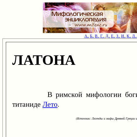
А..
Б..
В..
Г..
Д..
Е..
З..
И..
К..
Л..
ЛАТОНА
В римской мифологии богиня, 
титаниде
Лето
.
(Источник: Легенды и мифы Древней Греции и