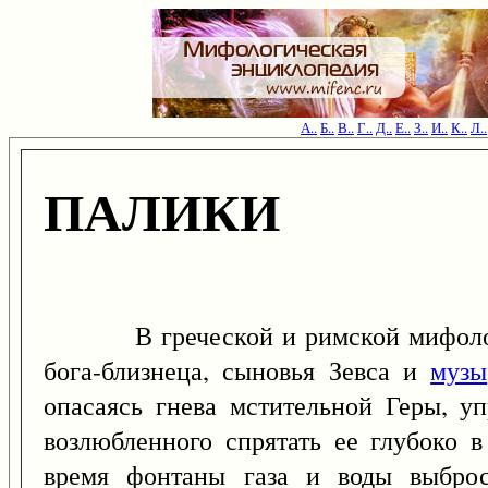
А..
Б..
В..
Г..
Д..
Е..
З..
И..
К..
Л..
ПАЛИКИ
В греческой и римской мифология
бога-близнеца, сыновья Зевса и
музы
опасаясь гнева мстительной Геры, у
возлюбленного спрятать ее глубоко в
время фонтаны газа и воды выброс