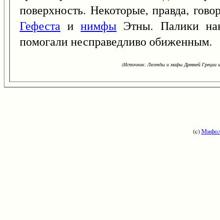
поверхность. Некоторые, правда, гов
Гефеста
и
нимфы
Этны. Палики нак
помогали несправедливо обиженным.
(Источник: Легенды и мифы Древней Греции и
(c)
Мифол