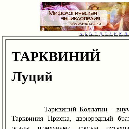
А..
Б..
В..
Г..
Д..
Е..
З..
И..
К..
Л..
ТАРКВИНИЙ 
Луций
Тарквиний Коллатин - внучаты
Тарквиния Приска, двоюродный бра
осады римлянами города рутуло