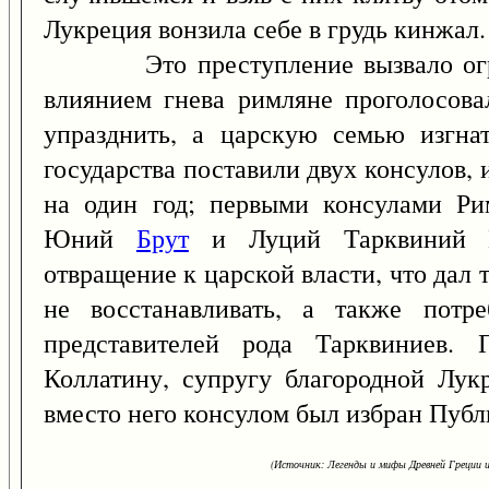
Лукреция вонзила себе в грудь кинжал.
Это преступление вызвало огром
влиянием гнева римляне проголосова
упразднить, а царскую семью изгна
государства поставили двух консулов
на один год; первыми консулами Ри
Юний
Брут
и Луций Тарквиний Ко
отвращение к царской власти, что дал
не восстанавливать, а также потре
представителей рода Тарквиниев.
Коллатину, супругу благородной Лук
вместо него консулом был избран Пуб
(Источник: Легенды и мифы Древней Греции и