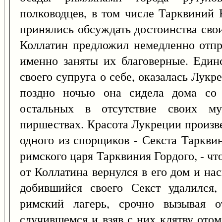
полководцев, в том числе Тарквиний 
принялись обсуждать достоинства сво
Коллатин предложил немедленно отпр
именно заняты их благоверные. Един
своего супруга о себе, оказалась Лук
поздно ночью она сидела дома со
остальных в отсутствие своих му
пиршествах. Красота Лукреции произве
одного из спорщиков - Секста Таркви
римского царя Тарквиния Гордого, - чт
от Коллатина вернулся в его дом и на
добившийся своего Секст удалился,
римский лагерь, срочно вызывая 
случившемся и взяв с них клятву ото