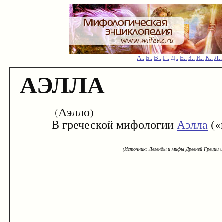
А..
Б..
В..
Г..
Д..
Е..
З..
И..
К..
Л..
АЭЛЛА
(Аэлло)
В греческой мифологии
Аэлла
(«
(Источник: Легенды и мифы Древней Греции и