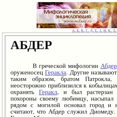
А..
Б..
В..
Г..
Д..
Е..
З..
И..
К..
Л..
АБДЕР
В греческой мифологии
Абдер
оруженосец
Геракла
. Другие называют
таким образом, братом Патрокла,
неосторожно приблизился к кобылица
охранять
Геракл
, и был растерзан
похороны своему любимцу, насыпал 
рядом с могилой основал город и н
считают, что Абдер служил Диомеду.