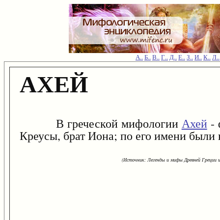
А..
Б..
В..
Г..
Д..
Е..
З..
И..
К..
Л..
АХЕЙ
В греческой мифологии
Ахей
- 
Креусы, брат Иона; по его имени были
(Источник: Легенды и мифы Древней Греции и