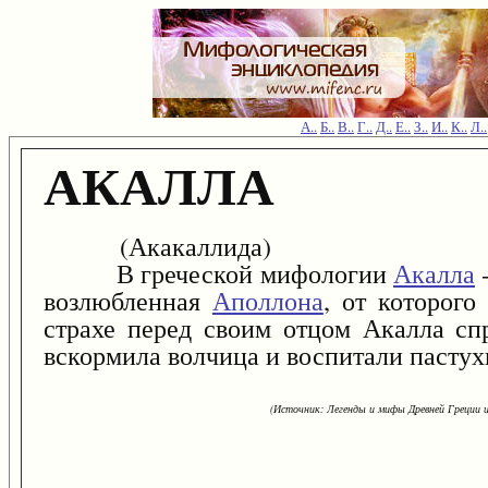
А..
Б..
В..
Г..
Д..
Е..
З..
И..
К..
Л..
АКАЛЛА
(Акакаллида)
В греческой мифологии
Акалла
-
возлюбленная
Аполлона
, от которого
страхе перед своим отцом Акалла спр
вскормила волчица и воспитали пастух
(Источник: Легенды и мифы Древней Греции и