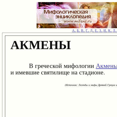
А..
Б..
В..
Г..
Д..
Е..
З..
И..
К..
Л..
АКМЕНЫ
В греческой мифологии
Акмен
и имевшие святилище на стадионе.
(Источник: Легенды и мифы Древней Греции и