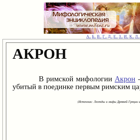
А..
Б..
В..
Г..
Д..
Е..
З..
И..
К..
Л..
АКРОН
В римской мифологии
Акрон
-
убитый в поединке первым римским ца
(Источник: Легенды и мифы Древней Греции и