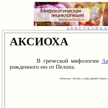
А..
Б..
В..
Г..
Д..
Е..
З..
И..
К..
Л..
АКСИОХА
В греческой мифологии
Ак
рожденного ею от Пелопа.
(Источник: Легенды и мифы Древней Греции и