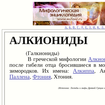
А..
Б..
В..
Г..
Д..
Е..
З..
И..
К..
Л..
АЛКИОНИДЫ
(Галкиониды)
В греческой мифологии
Алкио
после гибели отца бросившиеся в м
зимородков. Их имена:
Алкиппа
, А
Паллена
,
Фтония
, Хтония.
(Источник: Легенды и мифы Древней Греции и