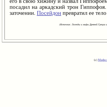
его в свою хижину и назвал Гиппофое
посадил на аркадский трон Гиппофоя.
заточении.
Посейдон
превратил ее тело
(Источник: Легенды и мифы Древней Греции и
(c)
Мифол