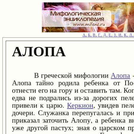
А..
Б..
В..
Г..
Д..
Е..
З..
И..
К..
Л..
АЛОПА
В греческой мифологии
Алопа
-
Алопа тайно родила ребенка от По
отнести его на гору и оставить там. К
едва не подрались из-за дорогих пел
привели к царю.
Керкион
, увидев пел
дочери. Служанка перепугалась и при
приказал заточить Алопу, а ребенка в
уже другой пастух; зная о царском п