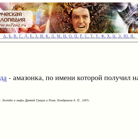
А..
Б..
В..
Г..
Д..
Е..
З..
И..
К..
Л..
М..
Н..
О..
П..
Р..
С..
Т..
У..
Ф..
Х..
Ц..
Э..
Ю..
Я..
да
- амазонка, по имени которой получил 
: Легенды и мифы Древней Греции и Рима. Кондрашов А. П., 2005)