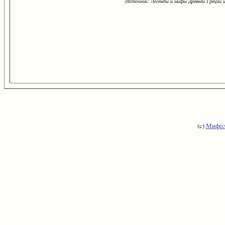
(Источник: Легенды и мифы Древней Греции и
(c)
Мифол