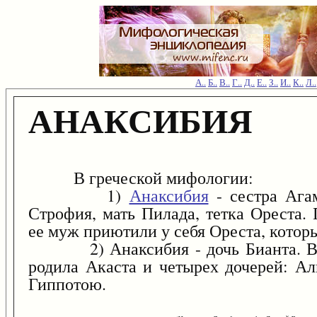
А..
Б..
В..
Г..
Д..
Е..
З..
И..
К..
Л..
АНАКСИБИЯ
В греческой мифологии:
1)
Анаксибия
- сестра Ага
Строфия, мать Пилада, тетка Ореста.
ее муж приютили у себя Ореста, котор
2) Анаксибия - дочь Бианта. Выш
родила Акаста и четырех дочерей: А
Гиппотою.