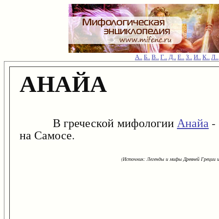
А..
Б..
В..
Г..
Д..
Е..
З..
И..
К..
Л..
АНАЙА
В греческой мифологии
Анайа
-
на Самосе.
(Источник: Легенды и мифы Древней Греции и