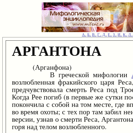
А..
Б..
В..
Г..
Д..
Е..
З..
И..
К..
Л..
АРГАНТОНА
(Арганфона)
В греческой мифологии
возлюбленная фракийского царя Реса
предчувствовала смерть Реса под Тро
Когда Рее погиб (в первые же сутки п
покончила с собой на том месте, где 
во время охоты; с тех пор там забил 
версии, узнав о смерти Реса, Аргантон
горя над телом возлюбленного.