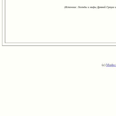
(Источник: Легенды и мифы Древней Греции и
(c)
Мифол