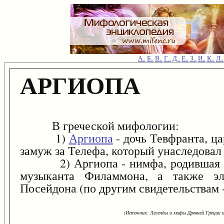
А..
Б..
В..
Г..
Д..
Е..
З..
И..
К..
Л..
АРГИОПА
В греческой мифологии:
1)
Аргиопа
- дочь Тевфранта, ц
замуж за Телефа, который унаследовал
2) Аргиопа - нимфа, родившая фр
музыканта Филаммона, а также эл
Посейдона (по другим свидетельствам 
(Источник: Легенды и мифы Древней Греции и