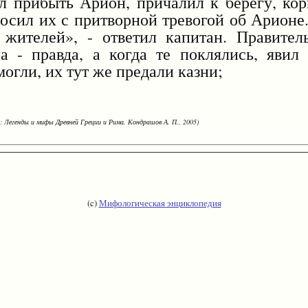
л прибыть Арион, причалил к берегу, ко
осил их с притворной тревогой об Арионе
жителей», - ответил капитан. Правител
а - правда, а когда те поклялись, явил
огли, их тут же предали казни;
: Легенды и мифы Древней Греции и Рима. Кондрашов А. П., 2005)
(c)
Мифологическая энциклопедия