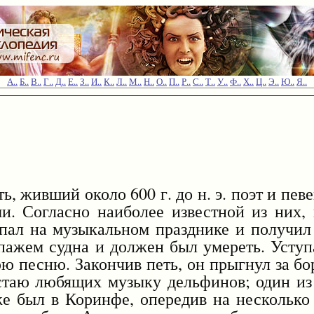
А..
Б..
В..
Г..
Д..
Е..
З..
И..
К..
Л..
М..
Н..
О..
П..
Р..
С..
Т..
У..
Ф..
Х..
Ц..
Э..
Ю..
Я..
, живший около 600 г. до н. э. поэт и пев
и. Согласно наиболее известной из них,
пал на музыкальном празднике и получил
ипажем судна и должен был умереть. Уступ
 песню. Закончив петь, он прыгнул за бо
стаю любящих музыку дельфинов; один из
же был в Коринфе, опередив на несколько