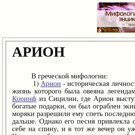
АРИОН
В греческой мифологии:
1)
Арион
- историческая личность
жизнь которого была овеяна легендам
Коринф
из Сицилии, где Арион высту
богатые подарки, он был ограблен эк
моряки разрешили ему спеть последнюю
дальше. Однако его песня привлекла 
себе на спину, и в тот же вечер он у