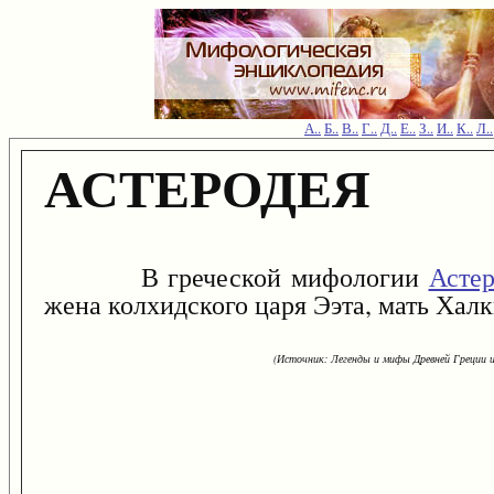
А..
Б..
В..
Г..
Д..
Е..
З..
И..
К..
Л..
АСТЕРОДЕЯ
В греческой мифологии
Астер
жена колхидского царя Ээта, мать Хал
(Источник: Легенды и мифы Древней Греции и