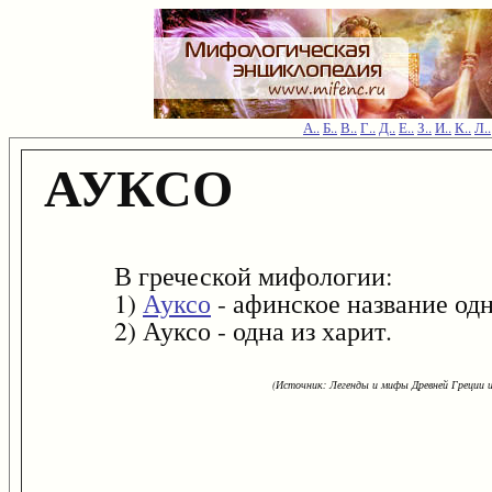
А..
Б..
В..
Г..
Д..
Е..
З..
И..
К..
Л..
АУКСО
В греческой мифологии:
1)
Ауксо
- афинское название одн
2) Ауксо - одна из харит.
(Источник: Легенды и мифы Древней Греции и