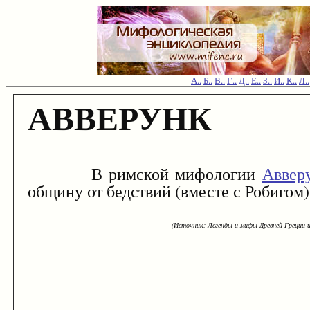
А..
Б..
В..
Г..
Д..
Е..
З..
И..
К..
Л..
АВВЕРУНК
В римской мифологии
Аввер
общину от бедствий (вместе с Робигом)
(Источник: Легенды и мифы Древней Греции и