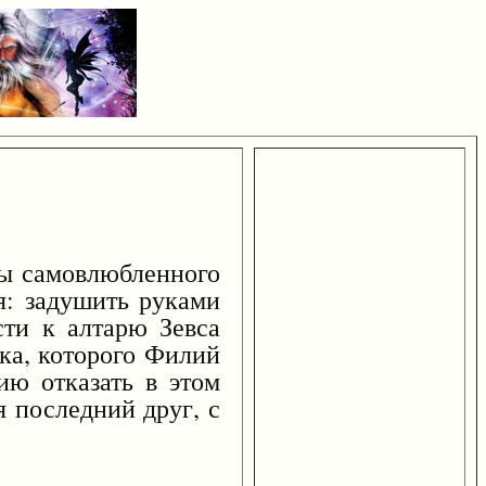
ы самовлюбленного
: задушить руками
сти к алтарю Зевса
ка, которого Филий
ю отказать в этом
я последний друг, с