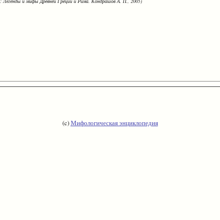
: Легенды и мифы Древней Греции и Рима. Кондрашов А. П., 2005)
(c)
Мифологическая энциклопедия