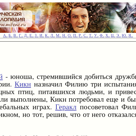
А..
Б..
В..
Г..
Д..
Е..
З..
И..
К..
Л..
М..
Н..
О..
П..
Р..
С..
Т..
У..
Ф..
Х..
Ц..
Э..
Ю..
Я..
й
- юноша, стремившийся добиться дружб
рии.
Кикн
назначил Филию три испытания
щных птиц, питавшихся людьми, и приве
были выполнены, Кикн потребовал еще и бы
ребальных играх.
Геракл
посоветовал Фили
кном, но тот, решив, что от него отказалс