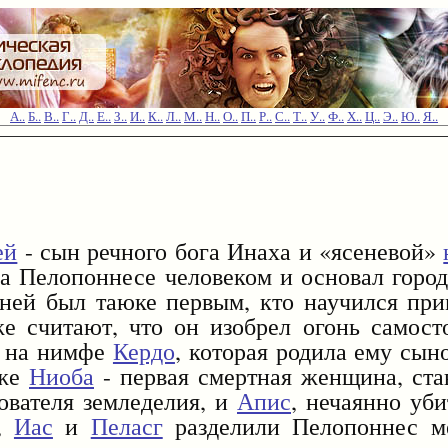
А..
Б..
В..
Г..
Д..
Е..
З..
И..
К..
Л..
М..
Н..
О..
П..
Р..
С..
Т..
У..
Ф..
Х..
Ц..
Э..
Ю..
Я..
ей
- сын речного бога Инаха и «ясеневой»
 Пелопоннесе человеком и основал город
ней был таюке первым, кто научился пр
е считают, что он изобрел огонь самост
я на нимфе
Кердо
, которая родила ему сын
кже
Ниоба
- первая смертная женщина, ст
ователя земледелия, и
Апис
, нечаянно уб
,
Иас
и
Пеласг
разделили Пелопоннес м