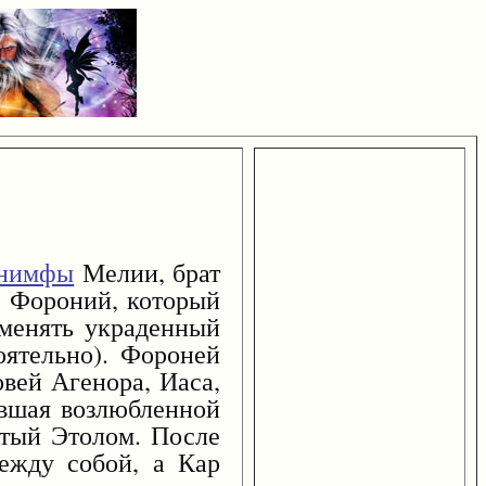
нимфы
Мелии, брат
 Фороний, который
именять украденный
оятельно). Фороней
овей Агенора, Иаса,
авшая возлюбленной
итый Этолом. После
ежду собой, а Кар