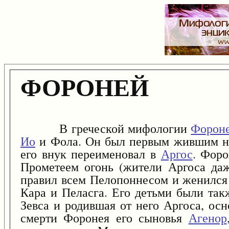
ФОРОНЕЙ
В греческой мифологии
Форон
Ио
и Фола. Он был первым жившим на
его внук переименовал в
Аргос
. Форо
Прометеем огонь (жители Аргоса даж
правил всем Пелопоннесом и женилс
Кара и Пеласга. Его детьми были та
Зевса и родившая от него Аргоса, осн
смерти Форонея его сыновья
Агенор