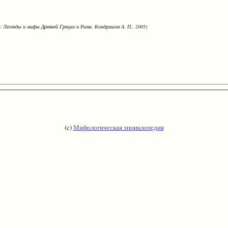
: Легенды и мифы Древней Греции и Рима. Кондрашов А. П., 2005)
(c)
Мифологическая энциклопедия