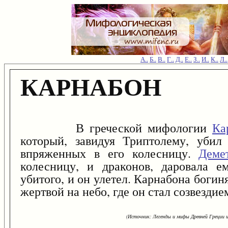
А..
Б..
В..
Г..
Д..
Е..
З..
И..
К..
Л..
КАРНАБОН
В греческой мифологии
Ка
который, завидуя Триптолему, убил
впряженных в его колесницу.
Деме
колесницу, и драконов, даровала е
убитого, и он улетел. Карнабона богиня
жертвой на небо, где он стал созвезди
(Источник: Легенды и мифы Древней Греции и