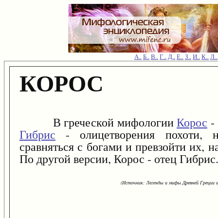
А..
Б..
В..
Г..
Д..
Е..
З..
И..
К..
Л..
КОРОС
В греческой мифологии
Корос
-
Гибрис
- олицетворения похоти, н
сравняться с богами и превзойти их, 
По другой версии, Корос - отец Гибрис
(Источник: Легенды и мифы Древней Греции и