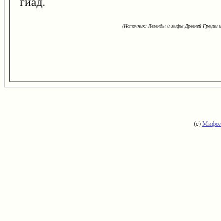
гиад.
(Источник: Легенды и мифы Древней Греции и
(c)
Мифол