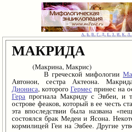
А..
Б..
В..
Г..
Д..
Е..
З..
И..
К..
Л..
МАКРИДА
(Макрина, Макрис)
В греческой мифологии
Ма
Автонои, сестра Актеона. Макрид
Диониса
, которого
Гермес
принес на ос
Гера
прогнала Макриду с Эвбеи, и 
острове феаков, который в ее честь с
эта впоследствии была названа «пе
состоялся брак Медеи и Ясона. Некот
кормилицей Геи на Эвбее. Другие утв