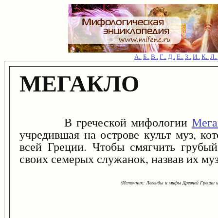
А..
Б..
В..
Г..
Д..
Е..
З..
И..
К..
Л..
МЕГАКЛО
В греческой мифологии
Мега
учредившая на острове культ муз, ко
всей Греции. Чтобы смягчить грубый
своих семерых служанок, назвав их му
(Источник: Легенды и мифы Древней Греции и