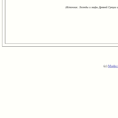
(Источник: Легенды и мифы Древней Греции и
(c)
Мифол