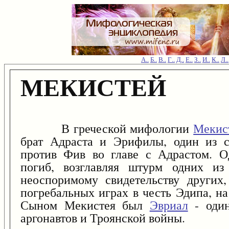
А..
Б..
В..
Г..
Д..
Е..
З..
И..
К..
Л..
МЕКИСТЕЙ
В греческой мифологии
Мекис
брат Адраста и Эрифилы, один из с
против Фив во главе с Адрастом. О
погиб, возглавляя штурм одних из
неоспоримому свидетельству других,
погребальных играх в честь Эдипа, на
Сыном Мекистея был
Эвриал
- один
аргонавтов и Троянской войны.