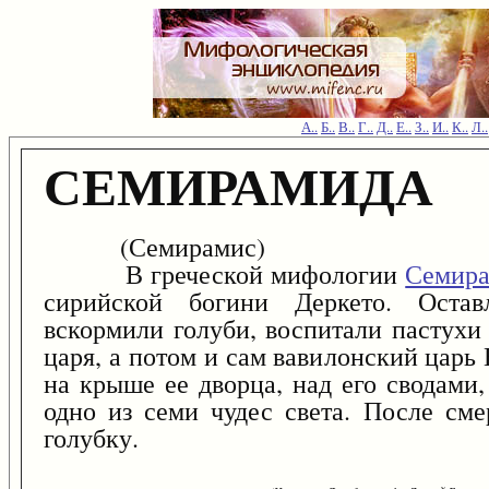
А..
Б..
В..
Г..
Д..
Е..
З..
И..
К..
Л..
СЕМИРАМИДА
(Семирамис)
В греческой мифологии
Семир
сирийской богини Деркето. Оста
вскормили голуби, воспитали пастухи
царя, а потом и сам вавилонский цар
на крыше ее дворца, над его сводами
одно из семи чудес света. После см
голубку.