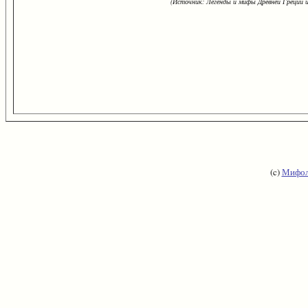
(Источник: Легенды и мифы Древней Греции и
(c)
Мифол