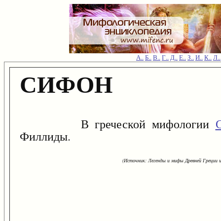
А..
Б..
В..
Г..
Д..
Е..
З..
И..
К..
Л..
СИФОН
В греческой мифологии
Филлиды.
(Источник: Легенды и мифы Древней Греции и