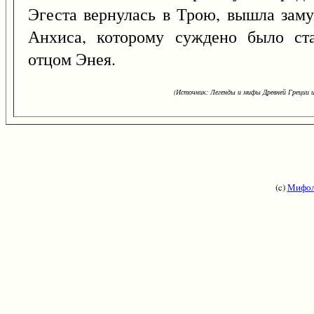
Эгеста вернулась в Трою, вышла зам
Анхиса, которому суждено было ст
отцом Энея.
(Источник: Легенды и мифы Древней Греции и
(c)
Мифол