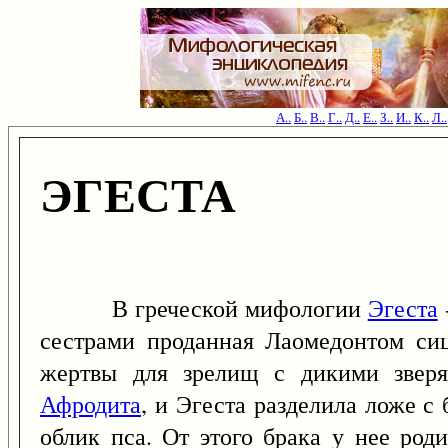
А..
Б..
В..
Г..
Д..
Е..
З..
И..
К..
Л..
ЭГЕСТА
В греческой мифологии
Эгеста
сестрами проданная Лаомедонтом си
жертвы для зрелищ с дикими зверя
Афродита
, и Эгеста разделила ложе с
облик пса. От этого брака у нее ро