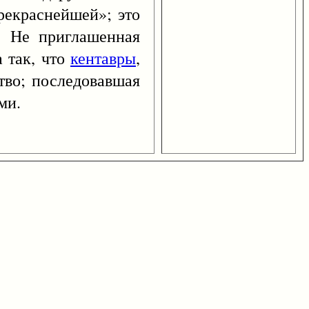
рекраснейшей»; это
. Не приглашенная
 так, что
кентавры
,
тво; последовавшая
ми.