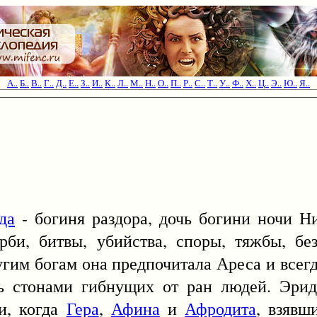
А..
Б..
В..
Г..
Д..
Е..
З..
И..
К..
Л..
М..
Н..
О..
П..
Р..
С..
Т..
У..
Ф..
Х..
Ц..
Э..
Ю..
Я..
да
- богиня раздора, дочь богини ночи Н
рби, битвы, убийства, споры, тяжбы, бе
ругим богам она предпочитала Ареса и всег
сь стонами гибнущих от ран людей. Эрид
и, когда
Гера
,
Афина
и
Афродита
, взявш