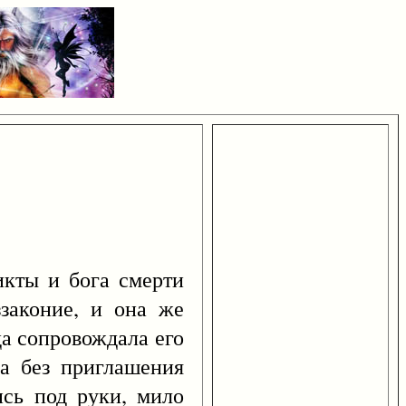
икты и бога смерти
ззаконие, и она же
да сопровождала его
а без приглашения
ись под руки, мило