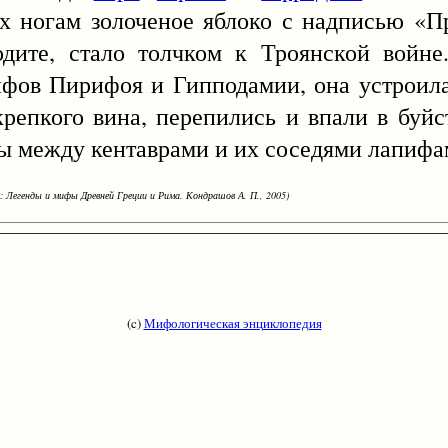
х ногам золоченое яблоко с надписью «П
дите, стало толчком к Троянской войне
ифов Пирифоя и Гипподамии, она устроила
крепкого вина, перепились и впали в буйс
ды между кентаврами и их соседями лапифа
: Легенды и мифы Древней Греции и Рима. Кондрашов А. П., 2005)
(c)
Мифологическая энциклопедия