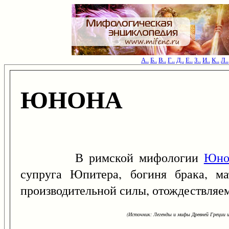
А..
Б..
В..
Г..
Д..
Е..
З..
И..
К..
Л..
ЮНОНА
В римской мифологии
Юно
супруга Юпитера, богиня брака, м
производительной силы, отождествляем
(Источник: Легенды и мифы Древней Греции и