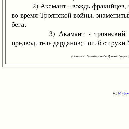
2) Акамант - вождь фракийцев, п
во время Троянской войны, знамениты
бега;
3) Акамант - троянский гер
предводитель дарданов; погиб от руки
(Источник: Легенды и мифы Древней Греции и
(c)
Мифол