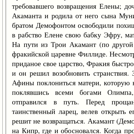
требовавшего возвращения Елены; д
Акаманта и родила от него сына Мун
братом Демофонтом освободили похи
в рабство Елене свою бабку Эфру, ма
На пути из Трои Акамант (по другой
фракийской царевне Филлиде. Несмотр
приданое свое царство, Фракия быстр
и он решил возобновить странствия. 
Афины поклониться матери, которую н
поклявшись всеми богами Олимпа,
отправился в путь. Перед прощ
таинственный ларец, велев открыть е
решит не возвращаться. Акамант (Дем
на Кипр, где и обосновался. Когда пр