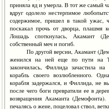
приняла яд и умерла. В тот же самый 
вдруг одолело нестерпимое любопытст
содержимое, пришел в такой ужас, ч
поскакал прочь от дворца, плашмя к
Лошадь споткнулась, Акамант (Де
собственный меч и погиб.
По другой версии, Акамант (Демоф
женился на ней еще по пути на Т
закончилась, Филлида зачастила на
корабль своего возлюбленного. Одн
корабля задержался, и Филлида, не в
после чего боги превратили ее в дере
возвращения Акаманта (Демофонта). 
печалясь о жене, поцеловал ствол, ветк