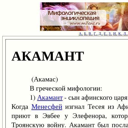
А..
Б..
В..
Г..
Д..
Е..
З..
И..
К..
Л..
АКАМАНТ
(Акамас)
В греческой мифологии:
1)
Акамант
- сын афинского царя
Когда
Менесфей
изгнал Тесея из Аф
приют в Эвбее у Элефенора, котор
Троянскую войну. Акамант был посла