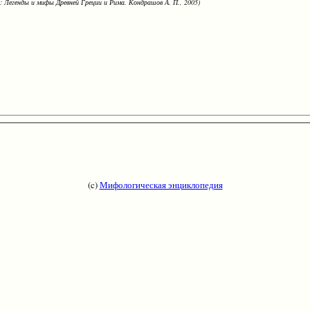
: Легенды и мифы Древней Греции и Рима. Кондрашов А. П., 2005)
(c)
Мифологическая энциклопедия