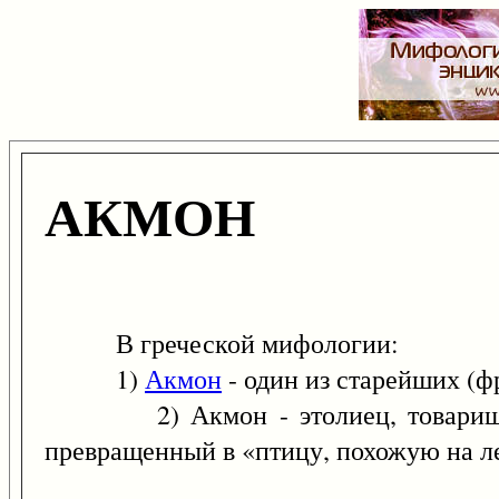
АКМОН
В греческой мифологии:
1)
Акмон
- один из старейших (ф
2) Акмон - этолиец, товарищ Дио
превращенный в «птицу, похожую на л