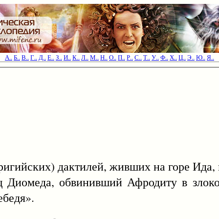
А..
Б..
В..
Г..
Д..
Е..
З..
И..
К..
Л..
М..
Н..
О..
П..
Р..
С..
Т..
У..
Ф..
Х..
Ц..
Э..
Ю..
Я..
ригийских) дактилей, живших на горе Ида,
меда, обвинивший Афродиту в злокозн
ебедя».