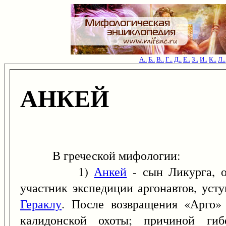
А..
Б..
В..
Г..
Д..
Е..
З..
И..
К..
Л..
АНКЕЙ
В греческой мифологии:
1)
Анкей
- сын Ликурга, о
участник экспедиции аргонавтов, ус
Гераклу
. После возвращения «Арго»
калидонской охоты; причиной гиб