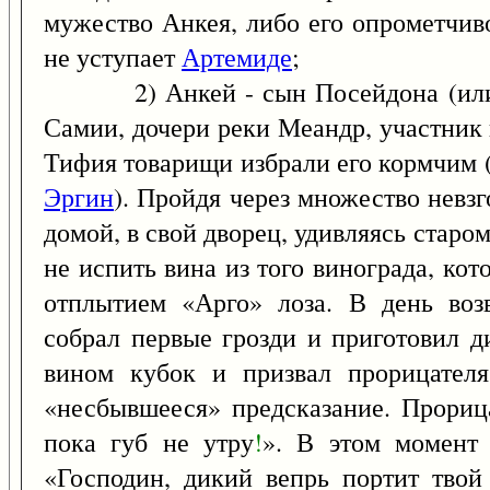
мужество Анкея, либо его опрометчиво
не уступает
Артемиде
;
2) Анкей - сын Посейдона (или Зе
Самии, дочери реки Меандр, участник 
Тифия товарищи избрали его кормчим 
Эргин
). Пройдя через множество невзг
домой, в свой дворец, удивляясь старо
не испить вина из того винограда, ко
отплытием «Арго» лоза. В день воз
собрал первые грозди и приготовил 
вином кубок и призвал прорицателя
«несбывшееся» предсказание. Прорица
пока губ не утру
!
». В этом момент 
«Господин, дикий вепрь портит твой