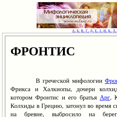
А..
Б..
В..
Г..
Д..
Е..
З..
И..
К..
Л..
ФРОНТИС
В греческой мифологии
Фро
Фрикса и Халкиопы, дочери колхид
котором Фронтис и его братья
Арг
, 
Колхиды в Грецию, затонул во время с
на бревне, выбросило на берег