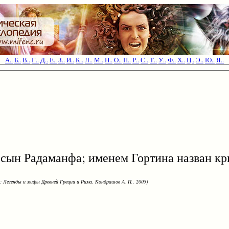
А..
Б..
В..
Г..
Д..
Е..
З..
И..
К..
Л..
М..
Н..
О..
П..
Р..
С..
Т..
У..
Ф..
Х..
Ц..
Э..
Ю..
Я..
 сын Радаманфа; именем Гортина назван кр
: Легенды и мифы Древней Греции и Рима. Кондрашов А. П., 2005)