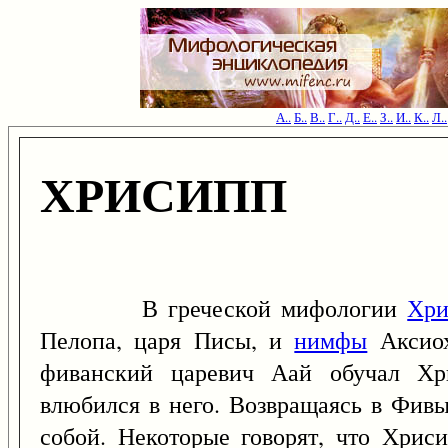
А..
Б..
В..
Г..
Д..
Е..
З..
И..
К..
Л..
ХРИСИПП
В греческой мифологии
Хри
Пелопа, царя Писы, и
нимфы
Аксиох
фиванский царевич Аай обучал Хри
влюбился в него. Возвращаясь в Фивы
собой. Некоторые говорят, что Хрис