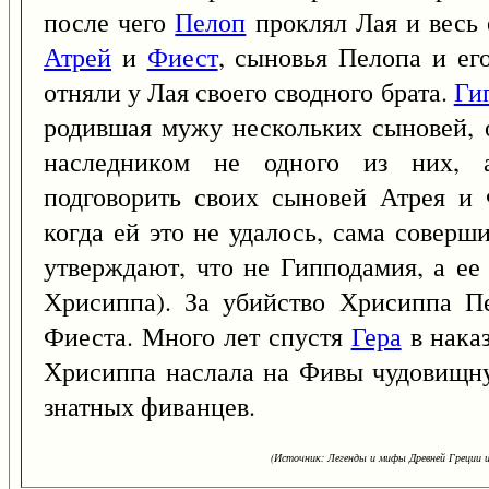
после чего
Пелоп
проклял Лая и весь 
Атрей
и
Фиест
, сыновья Пелопа и ег
отняли у Лая своего сводного брата.
Ги
родившая мужу нескольких сыновей, о
наследником не одного из них, 
подговорить своих сыновей Атрея и 
когда ей это не удалось, сама соверш
утверждают, что не Гипподамия, а е
Хрисиппа). За убийство Хрисиппа П
Фиеста. Много лет спустя
Гера
в нака
Хрисиппа наслала на Фивы чудовищ
знатных фиванцев.
(Источник: Легенды и мифы Древней Греции и