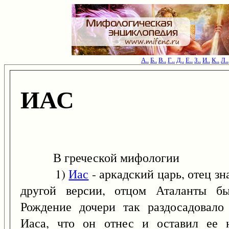
А..
Б..
В..
Г..
Д..
Е..
З..
И..
К..
Л..
ИАС
В греческой мифологии
1)
Иас
- аркадский царь, отец з
другой версии, отцом Аталанты 
Рождение дочери так раздосадовало
Иаса, что он отнес и оставил ее 