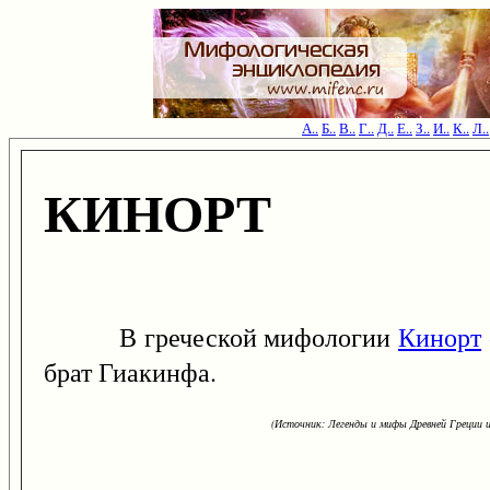
А..
Б..
В..
Г..
Д..
Е..
З..
И..
К..
Л..
КИНОРТ
В греческой мифологии
Кинорт
брат Гиакинфа.
(Источник: Легенды и мифы Древней Греции и