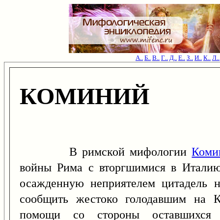
А..
Б..
В..
Г..
Д..
Е..
З..
И..
К..
Л..
КОМИНИЙ
В римской мифологии
Коми
войны Рима с вторгшимися в Италию
осажденную неприятелем цитадель н
сообщить жестоко голодавшим на К
помощи со стороны оставшихся 