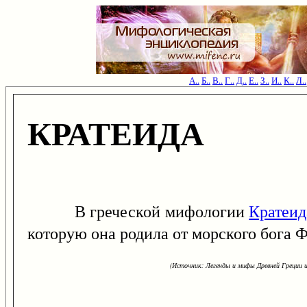
А..
Б..
В..
Г..
Д..
Е..
З..
И..
К..
Л..
КРАТЕИДА
В греческой мифологии
Кратеид
которую она родила от морского бога 
(Источник: Легенды и мифы Древней Греции и