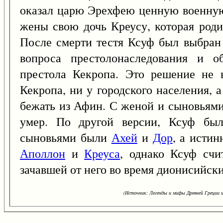
оказал царю Эрехфею ценную военную 
жены свою дочь Креусу, которая род
После смерти тестя Ксуф был выбран
вопроса престолонаследования и о
престола Кекропа. Это решение не 
Кекропа, ни у городского населения,
бежать из Афин. С женой и сыновьями
умер. По другой версии, Ксуф бы
сыновьями были
Ахей
и
Дор
, а исти
Аполлон
и
Креуса
, однако Ксуф счи
зачавшей от него во время дионисийски
(Источник: Легенды и мифы Древней Греции и