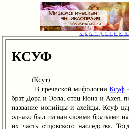
А..
Б..
В..
Г..
Д..
Е..
З..
И..
К..
Л..
КСУФ
(Ксут)
В греческой мифологии
Ксуф
-
брат Дора и Эола, отец Иона и Ахея, 
название ионийцы и ахейцы. Ксуф ца
однако был изгнан своими братьями на
их часть отцовского наследства. То