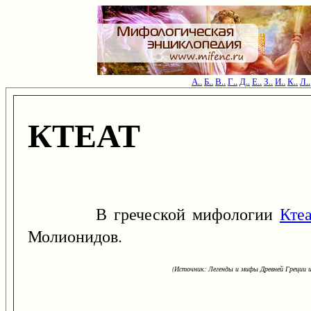
А..
Б..
В..
Г..
Д..
Е..
З..
И..
К..
Л..
КТЕАТ
В греческой мифологии
Ктеа
Молионидов.
(Источник: Легенды и мифы Древней Греции и